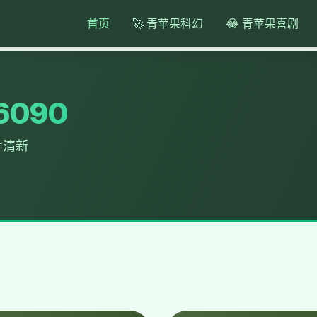
首页
🚀 青苹果科幻
😂 青苹果喜剧
090
片清新