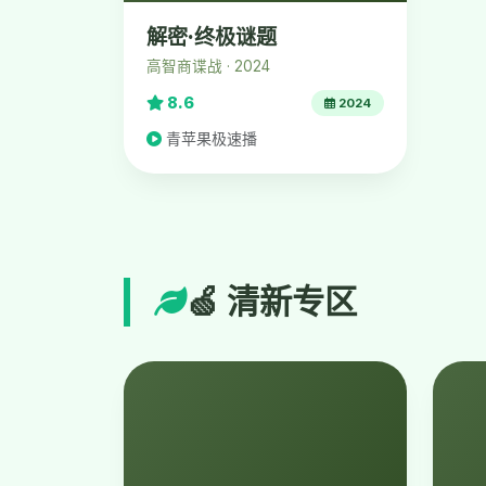
解密·终极谜题
高智商谍战 · 2024
8.6
2024
青苹果极速播
🍏 清新专区