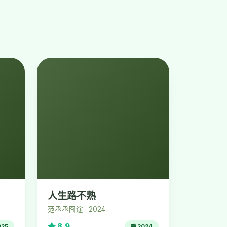
人生路不熟
范丞丞囧途 · 2024
8.9
025
2024