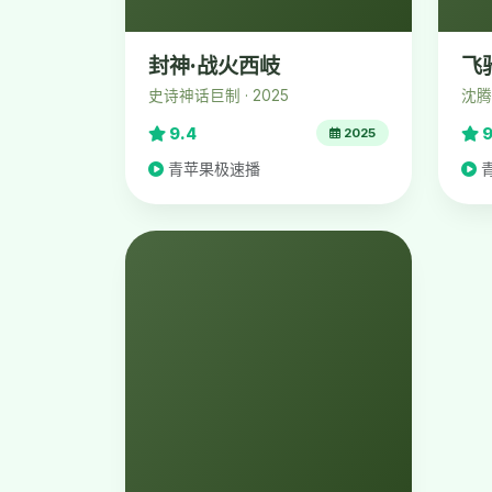
封神·战火西岐
飞
史诗神话巨制 · 2025
沈腾
9.4
9
2025
青苹果极速播