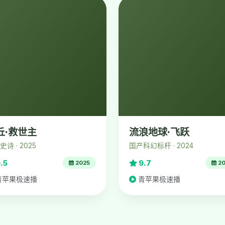
丘·救世主
流浪地球·飞跃
诗 · 2025
国产科幻标杆 · 2024
.5
9.7
2025
20
青苹果极速播
青苹果极速播