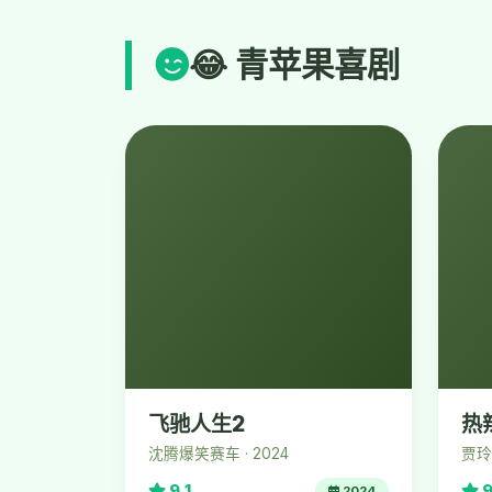
😂 青苹果喜剧
飞驰人生2
热
沈腾爆笑赛车 · 2024
贾玲
9.1
9
2024