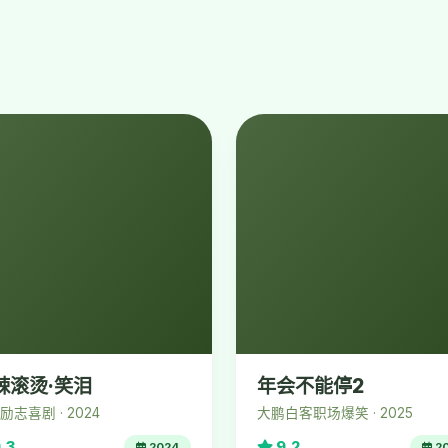
辣滚烫·笑泪
年会不能停2
励志喜剧 · 2024
大鹏白客职场爆笑 · 2025
.3
9.2
2024
2