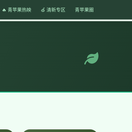
🔥 青苹果热映
🍏 清新专区
青苹果圈