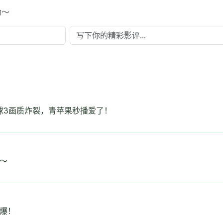
动～
球3画质炸裂，青苹果秒播爱了！
～
爆！