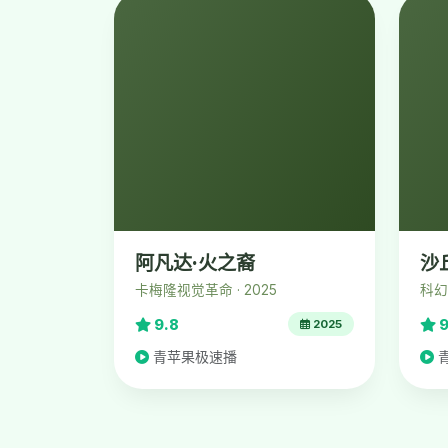
阿凡达·火之裔
沙
卡梅隆视觉革命 · 2025
科幻史
9.8
9
2025
青苹果极速播