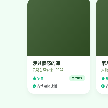
涉过愤怒的海
第
黄渤心理惊悚 · 2024
大鹏
9.0
8
2024
青苹果极速播