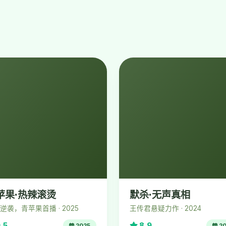
苹果·热辣滚烫
默杀·无声真相
逆袭，青苹果首播 · 2025
王传君悬疑力作 · 2024
.5
8.9
2025
20