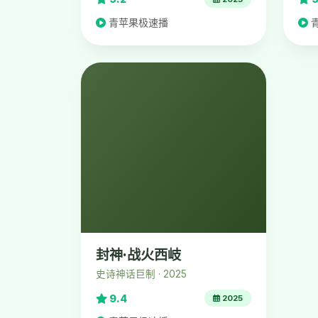
青苹果极速播
封神·战火西岐
史诗神话巨制 · 2025
9.4
2025