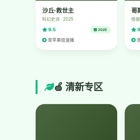
沙丘·救世主
哥
科幻史诗 · 2025
怪兽
9.5
9
2025
青苹果极速播
🍏 清新专区