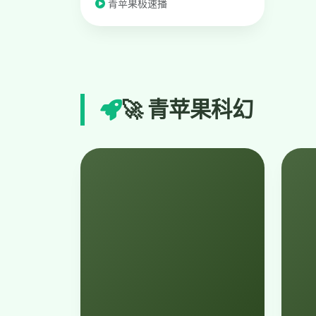
青苹果极速播
🚀 青苹果科幻