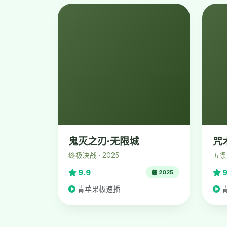
鬼灭之刃·无限城
咒
终极决战 · 2025
五条
9.9
9
2025
青苹果极速播