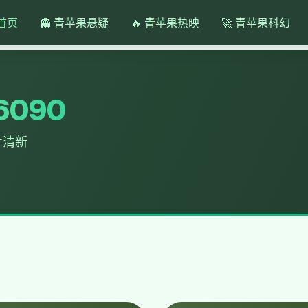
首页
👻 青苹果悬疑
🔥 青苹果热映
🚀 青苹果科幻
090
片清新