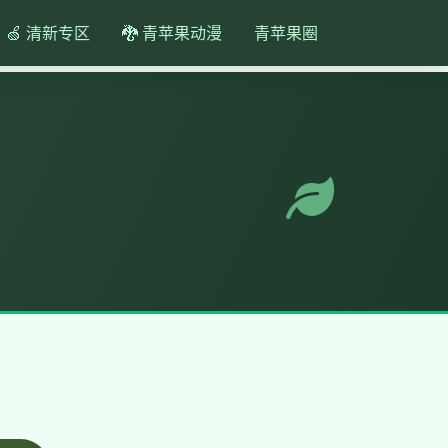
🍏 清新专区
🐉 青苹果动漫
青苹果圈