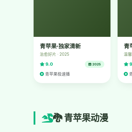
青苹果·独家清新
青
治愈好片 · 2025
温馨佳
9.0
9
2025
青苹果极速播
🐉 青苹果动漫