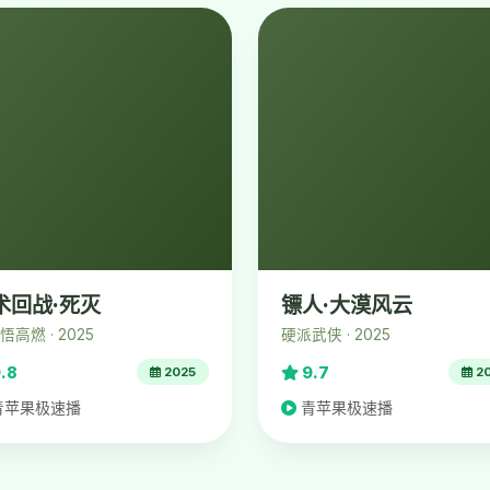
术回战·死灭
镖人·大漠风云
悟高燃 · 2025
硬派武侠 · 2025
.8
9.7
2025
2
青苹果极速播
青苹果极速播