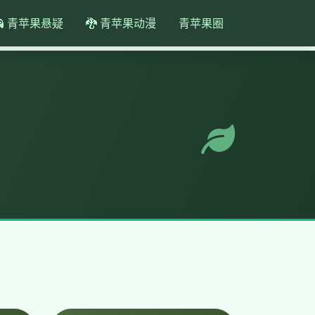
👻 青苹果悬疑
🐉 青苹果动漫
青苹果圈