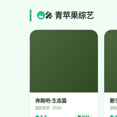
🎤 青苹果综艺
奔跑吧·生态篇
歌
国民综艺 · 2024
顶级音
8.8
9
2024