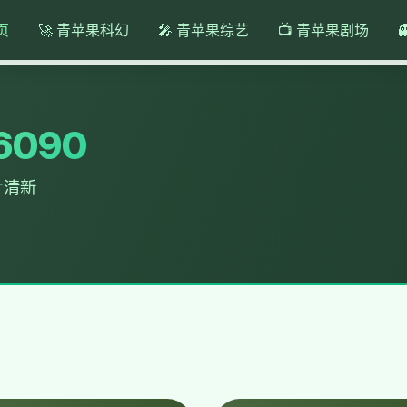
页
🚀 青苹果科幻
🎤 青苹果综艺
📺 青苹果剧场
090
片清新