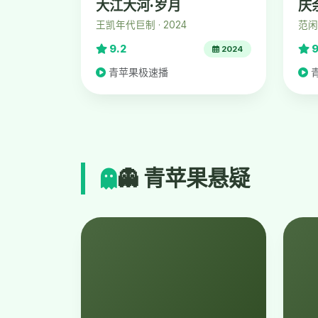
大江大河·岁月
庆
王凯年代巨制 · 2024
范闲
9.2
9
2024
青苹果极速播
👻 青苹果悬疑