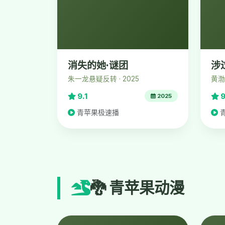
消失的她·谜团
涉
朱一龙悬疑反转 · 2025
黄渤
9.1
9
2025
青苹果极速播
🐉 青苹果动漫