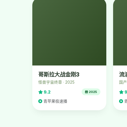
哥斯拉大战金刚3
流
怪兽宇宙终章 · 2025
国产
9.2
9
2025
青苹果极速播