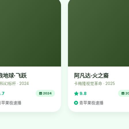
浪地球·飞跃
阿凡达·火之裔
科幻标杆 · 2024
卡梅隆视觉革命 · 2025
.7
9.8
2024
2
青苹果极速播
青苹果极速播