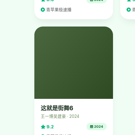
青苹果极速播
这就是街舞6
王一博吴建豪 · 2024
9.2
2024