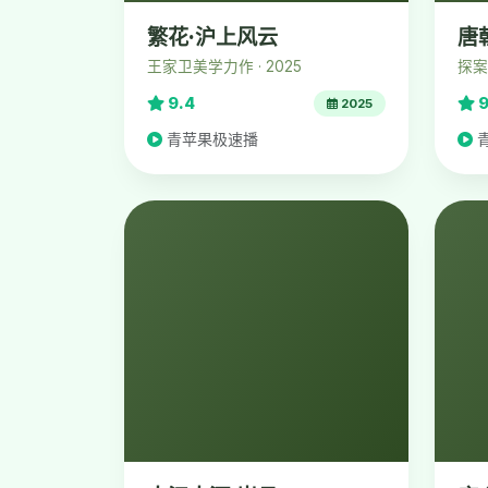
繁花·沪上风云
唐
王家卫美学力作 · 2025
探案
9.4
9
2025
青苹果极速播