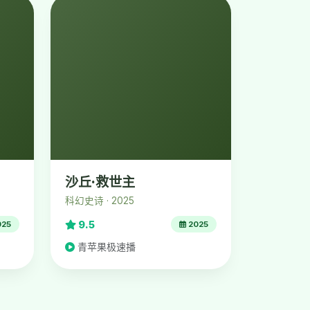
沙丘·救世主
科幻史诗 · 2025
9.5
025
2025
青苹果极速播