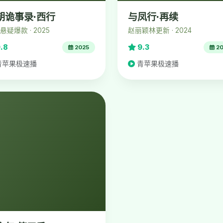
朝诡事录·西行
与凤行·再续
悬疑爆款 · 2025
赵丽颖林更新 · 2024
.8
9.3
2025
20
青苹果极速播
青苹果极速播